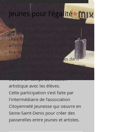
Jeunes pour l'égalité
De 2013 à 2016 la Cie Anticlimax a
participé au dispositif "Jeunes pour
l'Egalité" initié par le conseil régional
à l'intention des lycéens
d’île
-de-
France. Ce dispositif a eu pour
vocation d'inviter des artistes dans
les lycées pour partager leur réflexion
autour de l'égalité femmes-hommes à
travers un temps de création
artistique avec les élèves.
Cette participation s'est faite par
l'intermédiaire de l'association
Citoyenneté Jeunesse qui oeuvre en
Seine-Saint-Denis pour créer des
passerelles entre jeunes et artistes.